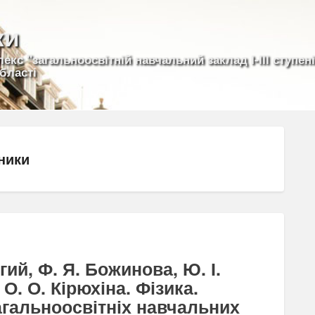
ки
кс "загальноосвітній навчальний заклад І-ІІІ ступен
бласті
ники
вгий, Ф. Я. Божинова, Ю. І.
О. О. Кірюхіна. Фізика.
агальноосвітніх навчальних