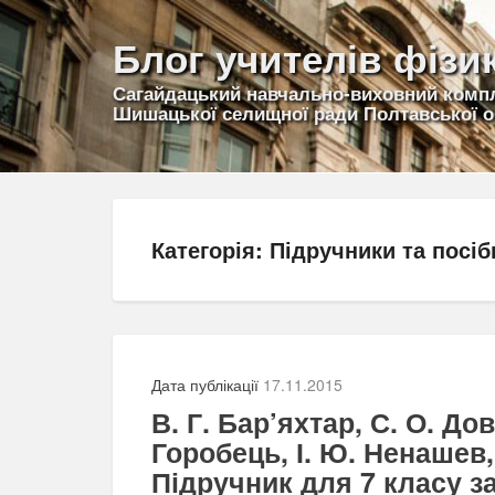
Блог учителів фізи
Сагайдацький навчально-виховний компле
Шишацької селищної ради Полтавської о
Категорія:
Підручники та посіб
Дата публікації
17.11.2015
В. Г. Бар’яхтар, С. О. До
Горобець, І. Ю. Ненашев, 
Підручник для 7 класу з