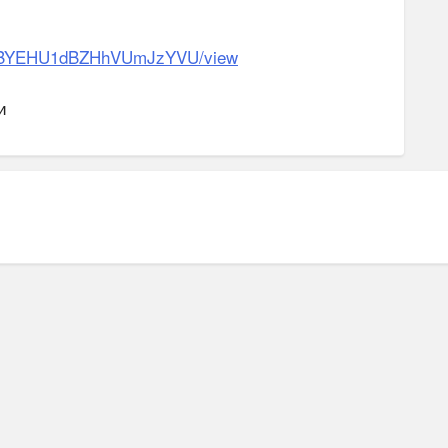
Igg45BYEHU1dBZHhVUmJzYVU/view
и