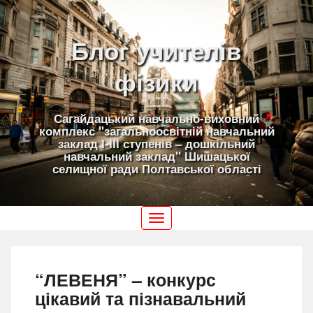
Блог учителів
фізики
Сагайдацький навчально-виховний
комплекс "загальноосвітній навчальний
заклад І-ІІІ ступенів – дошкільний
навчальний заклад" Шишацької
селищної ради Полтавської області
Toggle
navigation
“ЛЕВЕНЯ” – конкурс
цікавий та пізнавальний